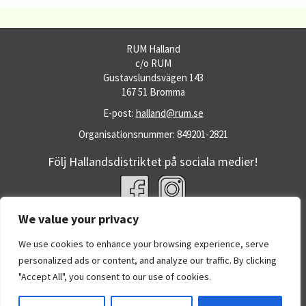
RUM Halland
c/o RUM
Gustavslundsvägen 143
167 51 Bromma
E-post:
halland@rum.se
Organisationsnummer: 849201-2821
Följ Hallandsdistriktet på sociala medier!
We value your privacy
Fler RUM-webbplatser
RUM.se
We use cookies to enhance your browsing experience, serve
Dataskyddspolicy
personalized ads or content, and analyze our traffic. By clicking
Om RUM:s webbplatser
"Accept All", you consent to our use of cookies.
Office 365
eBas