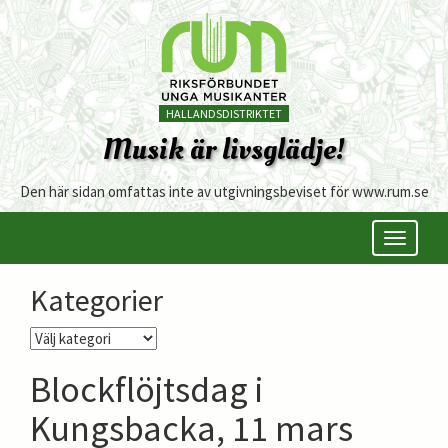
HALLANDSDISTRIKTET
Musik är livsglädje!
Den här sidan omfattas inte av utgivningsbeviset för www.rum.se
Öppna/s
meny
Kategorier
Kategorier
Blockflöjtsdag i
Kungsbacka, 11 mars